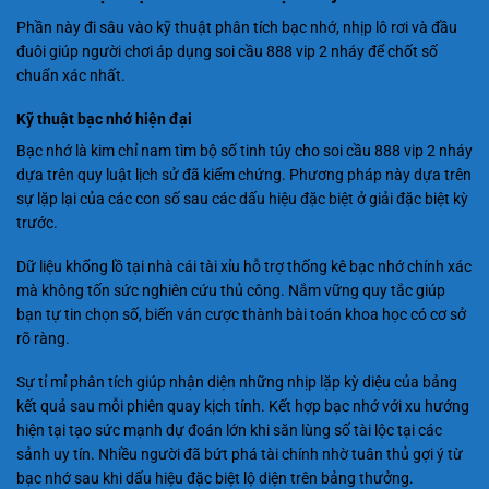
Phần này đi sâu vào kỹ thuật phân tích bạc nhớ, nhịp lô rơi và đầu
đuôi giúp người chơi áp dụng soi cầu 888 vip 2 nháy để chốt số
chuẩn xác nhất.
Kỹ thuật bạc nhớ hiện đại
Bạc nhớ là kim chỉ nam tìm bộ số tinh túy cho soi cầu 888 vip 2 nháy
dựa trên quy luật lịch sử đã kiểm chứng. Phương pháp này dựa trên
sự lặp lại của các con số sau các dấu hiệu đặc biệt ở giải đặc biệt kỳ
trước.
Dữ liệu khổng lồ tại nhà cái tài xỉu hỗ trợ thống kê bạc nhớ chính xác
mà không tốn sức nghiên cứu thủ công. Nắm vững quy tắc giúp
bạn tự tin chọn số, biến ván cược thành bài toán khoa học có cơ sở
rõ ràng.
Sự tỉ mỉ phân tích giúp nhận diện những nhịp lặp kỳ diệu của bảng
kết quả sau mỗi phiên quay kịch tính. Kết hợp bạc nhớ với xu hướng
hiện tại tạo sức mạnh dự đoán lớn khi săn lùng số tài lộc tại các
sảnh uy tín. Nhiều người đã bứt phá tài chính nhờ tuân thủ gợi ý từ
bạc nhớ sau khi dấu hiệu đặc biệt lộ diện trên bảng thưởng.