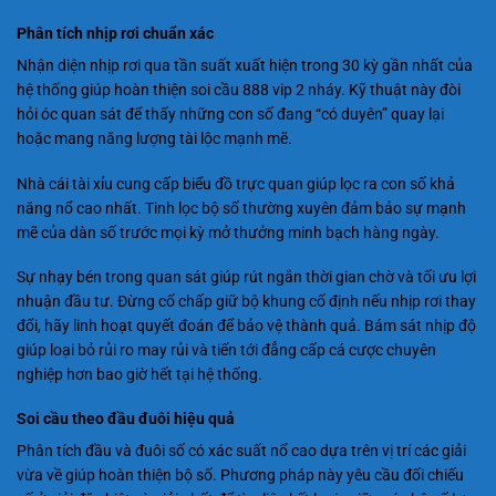
Phân tích nhịp rơi chuẩn xác
Nhận diện nhịp rơi qua tần suất xuất hiện trong 30 kỳ gần nhất của
hệ thống giúp hoàn thiện soi cầu 888 vip 2 nháy. Kỹ thuật này đòi
hỏi óc quan sát để thấy những con số đang “có duyên” quay lại
hoặc mang năng lượng tài lộc mạnh mẽ.
Nhà cái tài xỉu cung cấp biểu đồ trực quan giúp lọc ra con số khả
năng nổ cao nhất. Tinh lọc bộ số thường xuyên đảm bảo sự mạnh
mẽ của dàn số trước mọi kỳ mở thưởng minh bạch hàng ngày.
Sự nhạy bén trong quan sát giúp rút ngắn thời gian chờ và tối ưu lợi
nhuận đầu tư. Đừng cố chấp giữ bộ khung cố định nếu nhịp rơi thay
đổi, hãy linh hoạt quyết đoán để bảo vệ thành quả. Bám sát nhịp độ
giúp loại bỏ rủi ro may rủi và tiến tới đẳng cấp cá cược chuyên
nghiệp hơn bao giờ hết tại hệ thống.
Soi cầu theo đầu đuôi hiệu quả
Phân tích đầu và đuôi số có xác suất nổ cao dựa trên vị trí các giải
vừa về giúp hoàn thiện bộ số. Phương pháp này yêu cầu đối chiếu