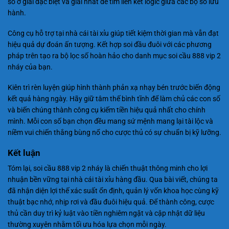
số ở giải đặc biệt và giải nhất để tìm liên kết logic giữa các bộ số lưu
hành.
Công cụ hỗ trợ tại nhà cái tài xỉu giúp tiết kiệm thời gian mà vẫn đạt
hiệu quả dự đoán ấn tượng. Kết hợp soi đầu đuôi với các phương
pháp trên tạo ra bộ lọc số hoàn hảo cho danh mục soi cầu 888 vip 2
nháy của bạn.
Kiên trì rèn luyện giúp hình thành phản xạ nhạy bén trước biến động
kết quả hàng ngày. Hãy giữ tâm thế bình tĩnh để làm chủ các con số
và biến chúng thành công cụ kiếm tiền hiệu quả nhất cho chính
mình. Mỗi con số bạn chọn đều mang sứ mệnh mang lại tài lộc và
niềm vui chiến thắng bùng nổ cho cược thủ có sự chuẩn bị kỹ lưỡng.
Kết luận
Tóm lại, soi cầu 888 vip 2 nháy là chiến thuật thông minh cho lợi
nhuận bền vững tại nhà cái tài xỉu hàng đầu. Qua bài viết, chúng ta
đã nhận diện lợi thế xác suất ổn định, quản lý vốn khoa học cùng kỹ
thuật bạc nhớ, nhịp rơi và đầu đuôi hiệu quả. Để thành công, cược
thủ cần duy trì kỷ luật vào tiền nghiêm ngặt và cập nhật dữ liệu
thường xuyên nhằm tối ưu hóa lựa chọn mỗi ngày.