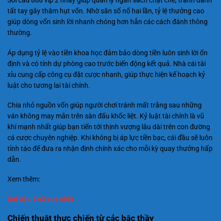
Soi cầu 888 vip 2 nháy giúp quản lý ngân sách chặt chẽ, tránh đánh
tất tay gây thâm hụt vốn. Nhờ săn số nổ hai lần, tỷ lệ thưởng cao
giúp dòng vốn sinh lời nhanh chóng hơn hẳn các cách đánh thông
thường.
Áp dụng tỷ lệ vào tiền khoa học đảm bảo dòng tiền luôn sinh lời ổn
định và có tính dự phòng cao trước biến động kết quả. Nhà cái tài
xỉu cung cấp công cụ đặt cược nhanh, giúp thực hiện kế hoạch kỷ
luật cho tương lai tài chính.
Chia nhỏ nguồn vốn giúp người chơi tránh mất trắng sau những
ván không may mắn trên sàn đấu khốc liệt. Kỷ luật tài chính là vũ
khí mạnh nhất giúp bạn tiến tới thịnh vượng lâu dài trên con đường
cá cược chuyên nghiệp. Khi không bị áp lực tiền bạc, cái đầu sẽ luôn
tỉnh táo để đưa ra nhận định chính xác cho mỗi kỳ quay thưởng hấp
dẫn.
Xem thêm:
Soi cầu 1 số duy nhất
Chiến thuật thực chiến từ các bậc thầy