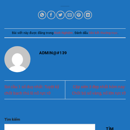
Bài viết này được đăng trong
Kinh Nghiệm
. Đánh dấu
liên kết thường trực
.
ADMIN@#139
Soi cầu 1 số duy nhất: Tuyệt kỹ
Cặp xiên 3 đẹp nhất hôm nay:
chốt bạch thủ lô nổ rực rỡ
Chốt bộ số vàng, nổ lớn rực rỡ
Tìm kiếm
TÌM