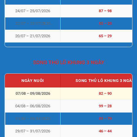
24/07 – 25/07/2026
87 – 98
22/07 – 23/07/2026
55 – 25
20/07 – 21/07/2026
65 – 29
SONG THỦ LÔ KHUNG 3 NGÀY
NGÀY NUÔI
SONG THỦ LÔ KHUNG 3 NGÀY
07/08 – 09/08/2026
82 – 90
04/08 – 06/08/2026
99 – 28
01/08 – 03/08/2026
01 – 79
29/07 – 31/07/2026
46 – 44