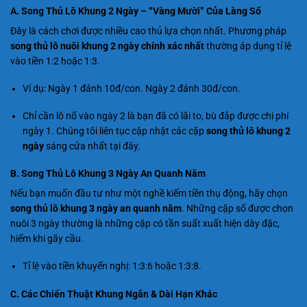
A. Song Thủ Lô Khung 2 Ngày – “Vàng Mười” Của Làng Số
Đây là cách chơi được nhiều cao thủ lựa chọn nhất. Phương pháp
song thủ lô nuôi khung 2 ngày chính xác nhất
thường áp dụng tỉ lệ
vào tiền 1:2 hoặc 1:3.
Ví dụ: Ngày 1 đánh 10đ/con. Ngày 2 đánh 30đ/con.
Chỉ cần lô nổ vào ngày 2 là bạn đã có lãi to, bù đắp được chi phí
ngày 1. Chúng tôi liên tục cập nhật các cặp
song thủ lô khung 2
ngày
sáng cửa nhất tại đây.
B. Song Thủ Lô Khung 3 Ngày An Quanh Năm
Nếu bạn muốn đầu tư như một nghề kiếm tiền thụ động, hãy chọn
song thủ lô khung 3 ngày an quanh năm
. Những cặp số được chọn
nuôi 3 ngày thường là những cặp có tần suất xuất hiện dày đặc,
hiếm khi gãy cầu.
Tỉ lệ vào tiền khuyến nghị: 1:3:6 hoặc 1:3:8.
C. Các Chiến Thuật Khung Ngắn & Dài Hạn Khác