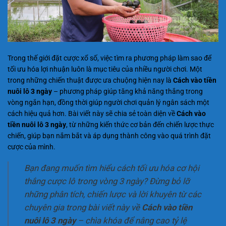
Trong thế giới đặt cược xổ số, việc tìm ra phương pháp làm sao để
tối ưu hóa lợi nhuận luôn là mục tiêu của nhiều người chơi. Một
trong những chiến thuật được ưa chuộng hiện nay là
Cách vào tiền
nuôi lô 3 ngày
– phương pháp giúp tăng khả năng thắng trong
vòng ngắn hạn, đồng thời giúp người chơi quản lý ngân sách một
cách hiệu quả hơn. Bài viết này sẽ chia sẻ toàn diện về
Cách vào
tiền nuôi lô 3 ngày
, từ những kiến thức cơ bản đến chiến lược thực
chiến, giúp bạn nắm bắt và áp dụng thành công vào quá trình đặt
cược của mình.
Bạn đang muốn tìm hiểu cách tối ưu hóa cơ hội
thắng cược lô trong vòng 3 ngày? Đừng bỏ lỡ
những phân tích, chiến lược và lời khuyên từ các
chuyên gia trong bài viết này về
Cách vào tiền
nuôi lô 3 ngày
– chìa khóa để nâng cao tỷ lệ