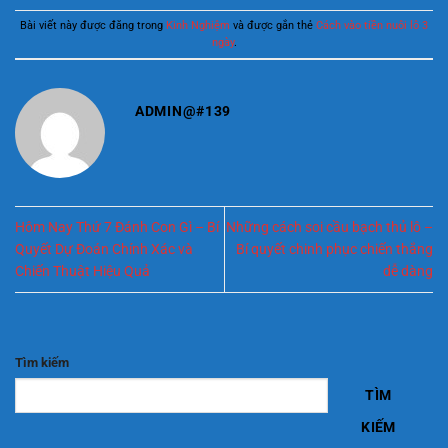
Bài viết này được đăng trong
Kinh Nghiệm
và được gắn thẻ
Cách vào tiền nuôi lô 3
ngày
.
ADMIN@#139
Hôm Nay Thứ 7 Đánh Con Gì – Bí
Những cách soi cầu bạch thủ lô –
Quyết Dự Đoán Chính Xác và
Bí quyết chinh phục chiến thắng
Chiến Thuật Hiệu Quả
dễ dàng
Tìm kiếm
TÌM
KIẾM