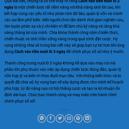
Qua bài viết, chúng ta có thể thấy rõ rằng
Cách vào tiền nuôi lô 3
ngày
là một chiến lược rất tiềm năng với khả năng sinh lời cao, khi
kết hợp cùng các yếu tố như phân tích dữ liệu, quản lý vốn và tránh
các sai lầm phổ biến. Mỗi người chơi cần dành thời gian nghiên cứu,
rèn luyện phản xạ và ý chí kiên trì để làm chủ kỹ năng và tăng khả
năng thắng lợi của mình. Chìa khóa thành công nằm ở kiến thức,
chiến thuật và tinh thần vững vàng trong quá trình đặt cược. Hy
vọng những chia sẻ trong bài viết này sẽ giúp bạn tự tin hơn khi ứng
dụng
Cách vào tiền nuôi lô 3 ngày
để chinh phục xổ số như ý muốn.
Thành công trong nuôi lô 3 ngày không hề dựa vào may rủi mà
phần lớn phụ thuộc vào việc áp dụng chiến lược đúng đắn, quản lý
vốn hợp lý và kiên trì theo đuổi mục tiêu. Với những kiến thức và bí
quyết đã chia sẻ, hy vọng bạn sẽ xây dựng được cho mình kế hoạch
phù hợp, từ đó nâng cao cơ hội thắng cược và tạo ra lợi nhuận ổn
định dài hạn. Chúc bạn thành công và may mắn trên hành trình
chinh phục xổ số!