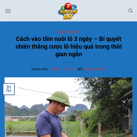
Bỏ
qua
nội
dung
KINH NGHIỆM
Cách vào tiền nuôi lô 3 ngày – Bí quyết
chiến thắng cược lô hiệu quả trong thời
gian ngắn
ĐĂNG VÀO
THÁNG 1 31, 2026
BỞI
ADMIN@#139
31
Th1